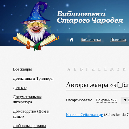
Библиотека
Новинки
Все жанры
А
Б
В
Г
Д
Е
Ё
Ж
З
И
Детективы и Триллеры
Авторы жанра «sf_fan
Детское
Документальная
Отсортировать:
По фамилии
▼ 
литература
Домоводство (Дом и
Кастелл Себастьян де
(Sebastien de C
семья)
Любовные романы