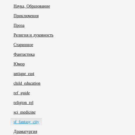
Наука, Образование
Приключения
Проза
Религия и духовность
Старинное
Фантастика
Юмор
antique_east
child_education
ref_guide
religion_rel
sci_medicine
sf_fantasy_city
Драматургия