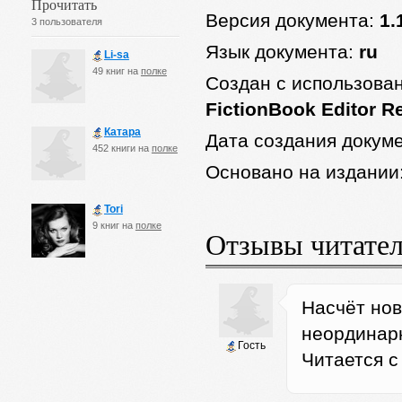
Прочитать
Версия документа:
1.
3 пользователя
Язык документа:
ru
Li-sa
49 книг на
полке
Создан с использова
FictionBook Editor Re
Катара
Дата создания докум
452 книги на
полке
Основано на издании
Tori
9 книг на
полке
Отзывы читате
Насчёт нов
неординарн
Гость
Читается с