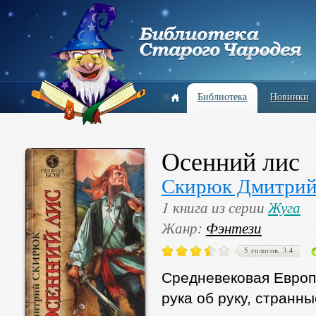
Библиотека
Новинки
Осенний лис
Скирюк Дмитри
1 книга из серии
Жуга
Жанр:
Фэнтези
5 голосов, 3.4
Средневековая Европа
рука об руку, странн