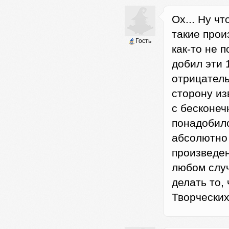
Ох... Ну ч
такие прои
Гость
как-то не п
добил эти 
отрицатель
сторону из
с бесконеч
понадобило
абсолютно 
произведен
любом случ
делать то,
Творческих