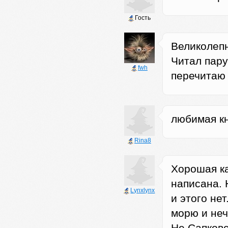
Гость
Великолеп
Читал пару
fwh
перечитаю
любимая кн
Rina8
Хорошая ка
написана. 
Lynxlynx
и этого не
морю и неч