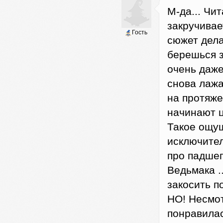
М-да... Чи
закручивае
Гость
сюжет дела
берешься з
очень даже
снова лажа
на протяже
начинают ц
Такое ощущ
исключител
про падшег
Ведьмака .
закосить п
НО! Несмот
понравилас