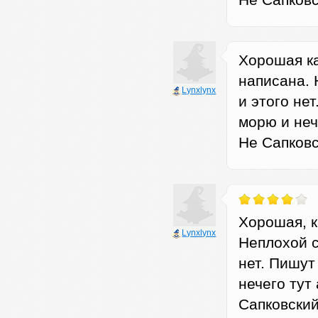
Не Сапковс
Хорошая ка
написана. 
Lynxlynx
и этого не
морю и неч
Не Сапковс
Хорошая, к
Lynxlynx
Неплохой с
нет. Пишут
нечего тут
Сапковский