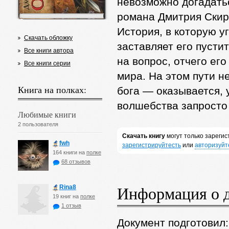
невозможно догадать
романа Дмитрия Скир
История, в которую у
Скачать обложку
заставляет его пусти
Все книги автора
на вопрос, отчего его
Все книги серии
мира. На этом пути не
Книга на полках:
бога — оказывается, у
волшебства запросто 
Любимые книги
2 пользователя
Скачать книгу
могут только зареги
fwh
зарегистрируйтесть
или
авторизуйт
164 книги на
полке
68 отзывов
Информация о 
Rina8
19 книг на
полке
1 отзыв
Документ подготовил