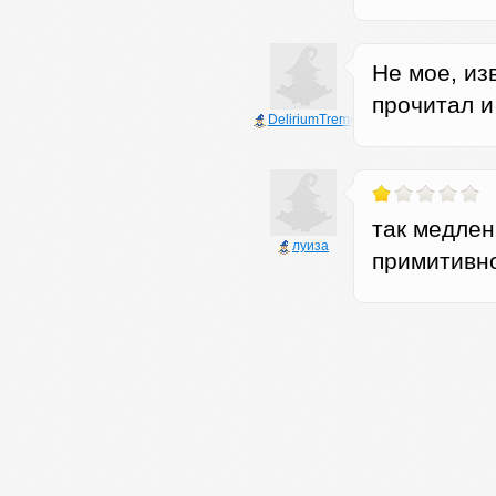
Не мое, из
прочитал и
DeliriumTremens
так медлен
луиза
примитивно