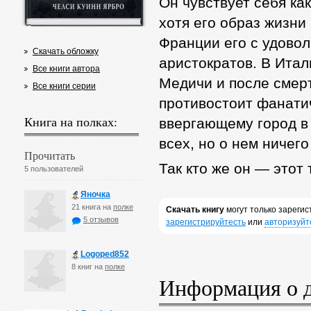
Он чувствует себя ка
хотя его образ жизни
Франции его с удово
Скачать обложку
аристократов. В Итал
Все книги автора
Медичи и после смер
Все книги серии
противостоит фанати
Книга на полках:
ввергающему город в 
всех, но о нем ничего
Прочитать
Так кто же он — этот
5 пользователей
Яночка
21 книга на
полке
Скачать книгу
могут только зареги
5 отзывов
зарегистрируйтесть
или
авторизуйт
Logoped852
8 книг на
полке
Информация о 