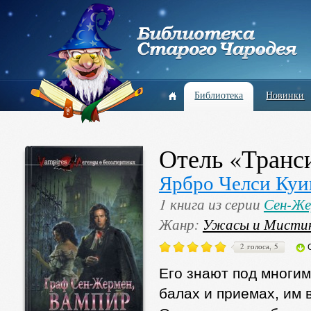
Библиотека
Новинки
Отель «Транс
Ярбро Челси Куи
1 книга из серии
Сен-Же
Жанр:
Ужасы и Мисти
2 голоса, 5
Его знают под многим
балах и приемах, им