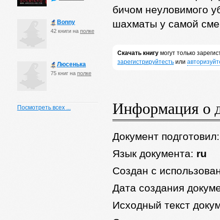
бичом неуловимого у
шахматы у самой сме
Bonny
42 книги на
полке
Скачать книгу
могут только зареги
зарегистрируйтесть
или
авторизуйт
Люсенька
75 книг на
полке
Информация о 
Посмотреть всех ...
Документ подготовил
Язык документа:
ru
Создан с использова
Дата создания докум
Исходный текст доку