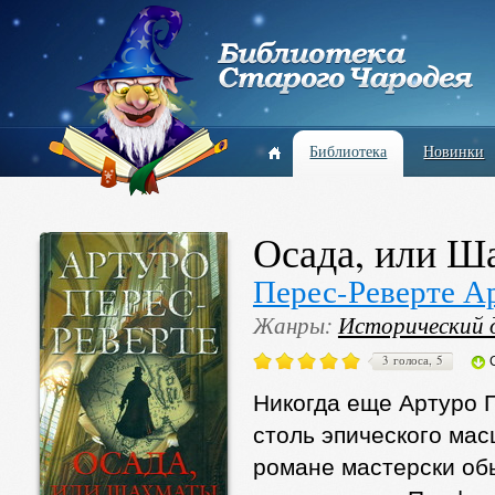
Библиотека
Новинки
Осада, или Ш
Перес-Реверте А
Жанры:
Исторический 
3 голоса, 5
Никогда еще Артуро 
столь эпического мас
романе мастерски об