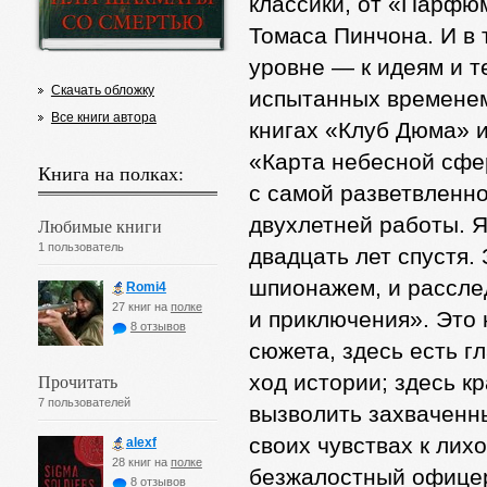
классики, от «Парфю
Томаса Пинчона. И в 
уровне — к идеям и 
Скачать обложку
испытанных временем
Все книги автора
книгах «Клуб Дюма» 
«Карта небесной сфе
Книга на полках:
с самой разветвленно
двухлетней работы. 
Любимые книги
1 пользователь
двадцать лет спустя. 
шпионажем, и рассле
Romi4
27 книг на
полке
и приключения». Это
8 отзывов
сюжета, здесь есть г
Прочитать
ход истории; здесь к
7 пользователей
вызволить захваченны
своих чувствах к лих
alexf
28 книг на
полке
безжалостный офице
8 отзывов