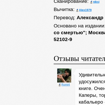
Сканирование:
niksi
Вычитка:
Alex1979
Перевод:
Александр
Основано на издании
со смертью"; Москва
52102-9
Отзывы читате
Удивительн
удосужился
Romi4
книге. Оче
Каперы, то
кабальеро 