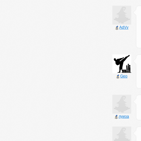
AdVv
Geo
луиза