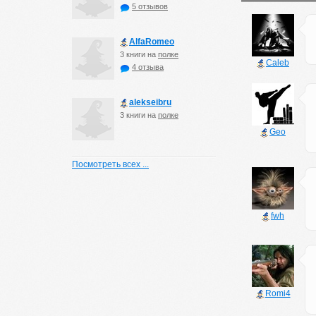
5 отзывов
AlfaRomeo
3 книги на
полке
Caleb
4 отзыва
alekseibru
3 книги на
полке
Geo
Посмотреть всех ...
fwh
Romi4