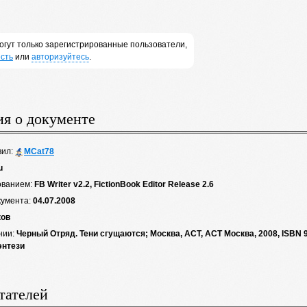
огут только зарегистрированные пользователи,
сть
или
авторизуйтесь
.
я о документе
вил:
MCat78
u
ованием:
FB Writer v2.2, FictionBook Editor Release 2.6
кумента:
04.07.2008
ков
нии:
Черный Отряд. Тени сгущаются; Москва, АСТ, АСТ Москва, 2008, ISBN 9
энтези
тателей