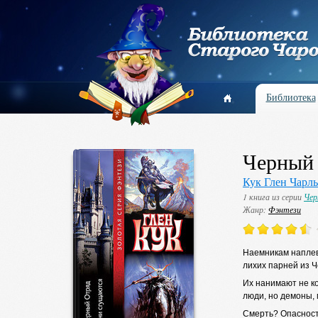
Библиотека
Черный
Кук Глен Чарль
1 книга из серии
Чер
Жанр:
Фэнтези
Наемникам наплева
лихих парней из 
Их нанимают не ко
люди, но демоны,
Смерть? Опасност