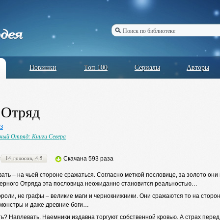
Новинки
Топ 100
Сериалы
Авторы
 Отряд
з
ный Отряд: Книги Севера
14 голосов, 4.5
Скачана 593 раза
ть – на чьей стороне сражаться. Согласно меткой пословице, за золото они 
Черного Отряда эта пословица неожиданно становится реальностью…
роли, не графы – великие маги и чернокнижники. Они сражаются то на стороне
 монстры и даже древние боги…
ь? Наплевать. Наемники издавна торгуют собственной кровью. А страх пере