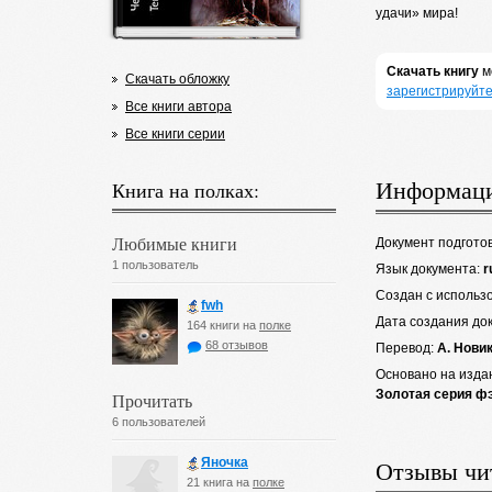
удачи» мира!
Скачать книгу
м
Скачать обложку
зарегистрируйте
Все книги автора
Все книги серии
Информаци
Книга на полках:
Любимые книги
Документ подгото
1 пользователь
Язык документа:
r
Создан с использ
fwh
Дата создания до
164 книги на
полке
68 отзывов
Перевод:
А. Нови
Основано на изда
Золотая серия ф
Прочитать
6 пользователей
Яночка
Отзывы чи
21 книга на
полке