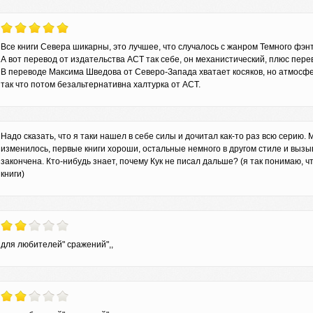
Все книги Севера шикарны, это лучшее, что случалось с жанром Темного фэн
А вот перевод от издательства АСТ так себе, он механистический, плюс перев
В переводе Максима Шведова от Северо-Запада хватает косяков, но атмосфе
так что потом безальтернативна халтурка от АСТ.
Надо сказать, что я таки нашел в себе силы и дочитал как-то раз всю серию.
изменилось, первые книги хороши, остальные немного в другом стиле и вызы
закончена. Кто-нибудь знает, почему Кук не писал дальше? (я так понимаю, ч
книги)
для любителей" сражений",,