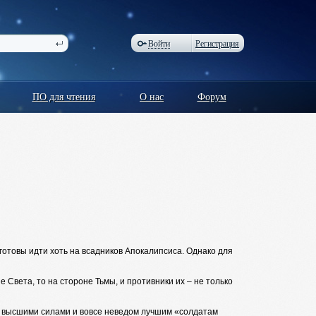
Войти
Регистрация
ПО для чтения
О нас
Форум
готовы идти хоть на всадников Апокалипсиса. Однако для
 Света, то на стороне Тьмы, и противники их – не только
д высшими силами и вовсе неведом лучшим «солдатам