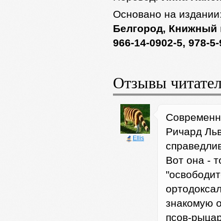
Основано на издании
Белгород, Книжный к
966-14-0902-5, 978-5
Отзывы читате
Современны
Ричард Льв
Ellis
справедлив
Вот она - 
"освободит
ортодоксал
знакомую о
псов-рыцар