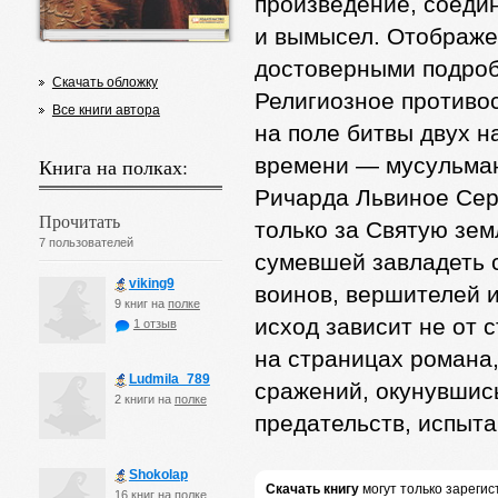
произведение, соеди
и вымысел. Отображе
достоверными подроб
Скачать обложку
Религиозное противос
Все книги автора
на поле битвы двух 
времени — мусульман
Книга на полках:
Ричарда Львиное Сер
Прочитать
только за Святую зем
7 пользователей
сумевшей завладеть 
viking9
воинов, вершителей и
9 книг на
полке
исход зависит не от 
1 отзыв
на страницах романа,
Ludmila_789
сражений, окунувшис
2 книги на
полке
предательств, испыта
Shokolap
Скачать книгу
могут только зареги
16 книг на
полке