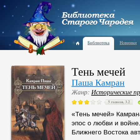
Библиотека
Новинки
Тень мечей
Паша Камран
Жанр:
Исторические п
5 голосов, 3.2
«Тень мечей» Камра
эпос о любви и войне
Ближнего Востока авт