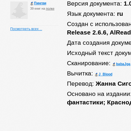
Версия документа:
1.
Пингви
39 книг на
полке
Язык документа:
ru
Создан с использова
Посмотреть всех ...
Release 2.6.6, AlRead
Дата создания докум
Исходный текст доку
Сканирование:
babaJga
Вычитка:
J_Blood
Перевод:
Жанна Сиг
Основано на издании
фантастики; Краснод