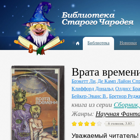
Библиотека
Новинки
Врата времен
Брэкетт Ли
Де Камп Лайон Сп
,
Клиффорд Дональд
Олдисс Бр
,
Бейкер-Эванс В.
Бретнор Редж
,
книга из серии
Сборник,
Жанры:
Научная Фант
6 голосов, 3.83
Уважаемый читатель!