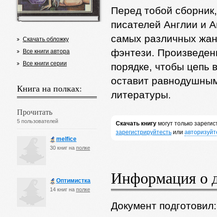
Перед тобой сборник
писателей Англии и А
самых различных жан
Скачать обложку
фэнтези. Произведе
Все книги автора
Все книги серии
порядке, чтобы цепь 
оставит равнодушным
Книга на полках:
литературы.
Прочитать
5 пользователей
Скачать книгу
могут только зареги
зарегистрируйтесть
или
авторизуйт
melfice
30 книг на
полке
Информация о 
Оптимистка
14 книг на
полке
Документ подготовил