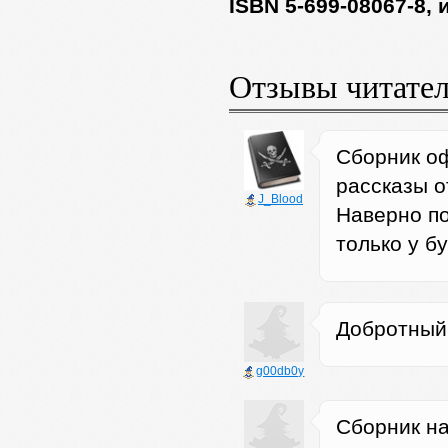
ISBN 5-699-08067-8,
Отзывы читате
Сборник оф
рассказы о
J_Blood
Наверно по
только у б
Добротный
g00db0y
Сборник на