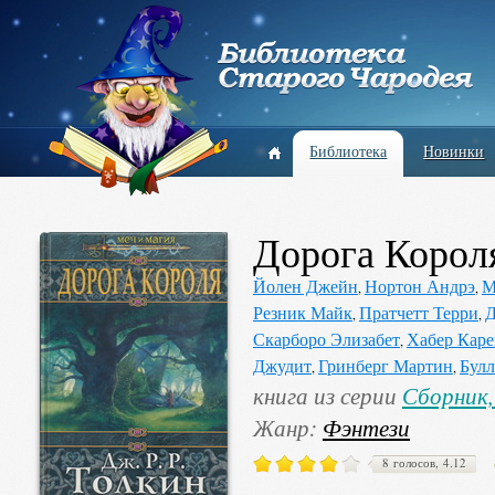
Библиотека
Новинки
Дорога Корол
Йолен Джейн
Нортон Андрэ
М
,
,
Резник Майк
Пратчетт Терри
Д
,
,
Скарборо Элизабет
Хабер Каре
,
Джудит
Гринберг Мартин
Бул
,
,
книга из серии
Сборник,
Жанр:
Фэнтези
8 голосов, 4.12