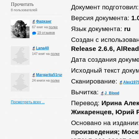
Прочитать
Документ подготовил
8 пользователей
Версия документа:
1.
Фарханг
67 книг на
полке
Язык документа:
ru
19 отзывов
Создан с использова
Release 2.6.6, AlRead
Lana40
147 книг на
полке
Дата создания докум
Исходный текст доку
Margarita51rus
Сканирование:
24 книги на
полке
Alex197
Вычитка:
J_Blood
Перевод:
Ирина Алек
Посмотреть всех ...
Жикаренцев, Юрий 
Основано на издании
произведения; Москв