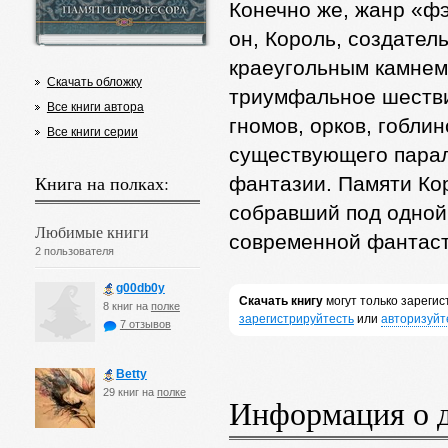
Конечно же, жанр «фэ
он, Король, создател
краеугольным камнем,
Скачать обложку
триумфальное шестви
Все книги автора
гномов, орков, гобли
Все книги серии
существующего парал
Книга на полках:
фантазии. Памяти Кор
собравший под одной
Любимые книги
современной фантаст
2 пользователя
g00db0y
Скачать книгу
могут только зареги
8 книг на
полке
зарегистрируйтесть
или
авторизуйт
7 отзывов
Betty
29 книг на
полке
Информация о 