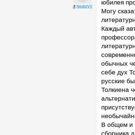
юбилея про
NestorVV
Могу сказат
литературн
Каждый авт
профессора
литературн
современно
обычных че
себе дух 
русские бы
Толкиена ч
альтернати
присутству
необычайно
В общем и 
сборника д