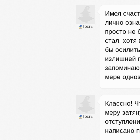
Имел счас
лично озна
Гость
просто не 
стал, хотя
бы осилить
излишней п
запоминаю
мере одноз
Классно! Ч
меру затян
Гость
отступлени
написано п