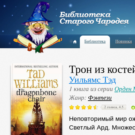
Библиотека
Новинки
Трон из косте
Уильямс Тэд
1 книга из серии
Орден 
Жанр:
Фэнтези
2 голоса, 4.5
Неповторимый мир ож
Светлый Ард. Множес