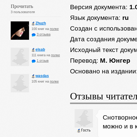
Прочитать
Версия документа:
1.
3 пользователя
Язык документа:
ru
Zhuzh
Создан с использова
100 книг на
полке
3 отзыва
Дата создания докум
Исходный текст доку
elsab
111 книга на
полке
Перевод:
М. Юнгер
1 отзыв
Основано на издании
wasdas
105 книг на
полке
Отзывы читате
Снотворное
можно и в 
Гость