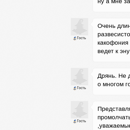
ну а мне за
Очень длин
развесисто
Гость
какофония 
ведет к эну
Дрянь. Не 
о многом го
Гость
Представля
промолчать 
Гость
,уважаемые