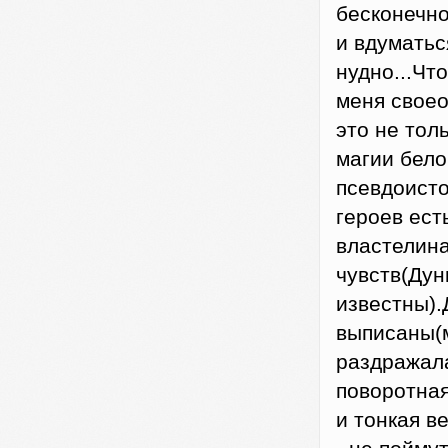
бесконечно
и вдуматься
нудно...Чт
меня своео
это не тол
магии бело
псевдоисто
героев ест
властелина
чувств(Дун
известны).
выписаны(
раздражала
поворотная
и тонкая в