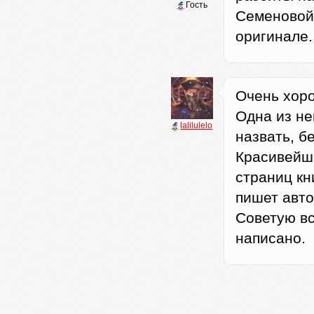
Гость
Семеновой 
оригинале. 
Очень хоро
Одна из не
lalilulelo
назвать, б
Красивейши
страниц кн
пишет авто
Советую вс
написано.