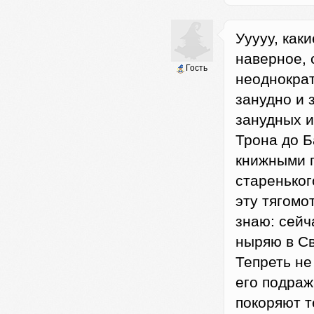
Ууууу, как
наверное, 
Гость
неоднократ
занудно и 
занудных и
Трона до Б
книжными п
стареньког
эту тягомо
знаю: сейч
ныряю в Св
Тепреть не
его подраж
покоряют т