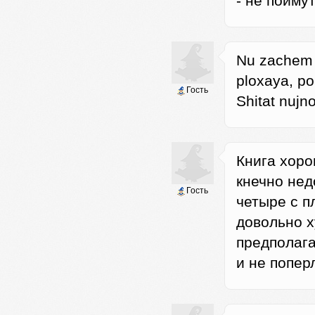
- не поймут.
Nu zachem 
ploxaya, p
Гость
Shitat nujno
Книга хоро
кнечно нед
Гость
четыре с п
довольно х
предполага
и не попер