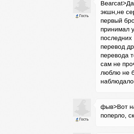
Bearcat>Да
экшн,не се
Гость
первый бро
принимал у
последних 
перевод дря
перевода т
сам не про
люблю не б
наблюдалос
фыв>Вот на
поперло, с
Гость