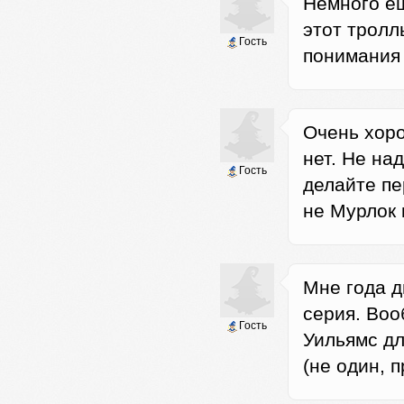
Немного ещ
этот тролл
Гость
понимания о
Очень хоро
нет. Не на
Гость
делайте пе
не Мурлок 
Мне года д
серия. Воо
Гость
Уильямс дл
(не один, п