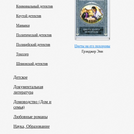
Криминальный детектив
Крутой детектив
Маньяки
Политический детектив
Полицейский детектив
Цветы на его похороны
Грэнджер Энн
Триллер
Шпионский детектив
Детское
Документальная
литература
Домоводство (Дом и
семья)
Любовные романы
Наука, Образование