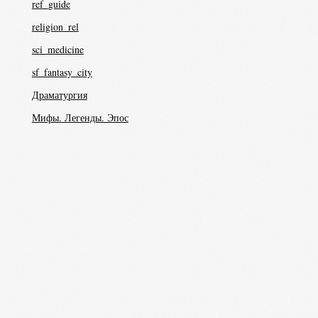
ref_guide
religion_rel
sci_medicine
sf_fantasy_city
Драматургия
Мифы. Легенды. Эпос