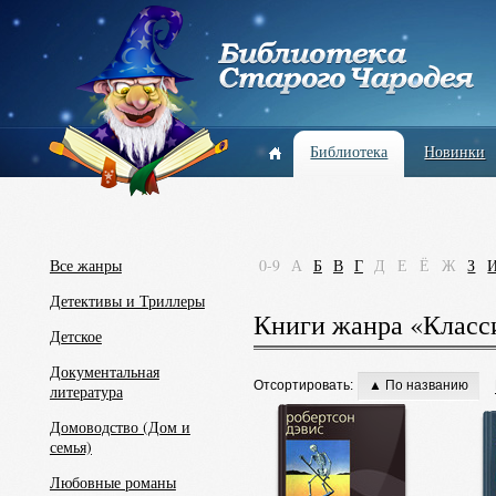
Библиотека
Новинки
Все жанры
0-9
А
Б
В
Г
Д
Е
Ё
Ж
З
Детективы и Триллеры
Книги жанра «Класси
Детское
Документальная
Отсортировать:
▲ По названию
литература
Домоводство (Дом и
семья)
Любовные романы