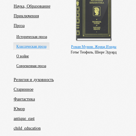
Наука, Образование
Приключения
Проза
Историческая проза
Классическая проза
Роман Мумии. Жрица Изиды
Готье Теофиль, Шюре Эдуард
О войне
Современная проза
Религия и духовность
Старинное
Фантастика
Юмор
antique_east
child_education