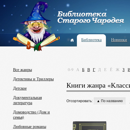
Библиотека
Новинки
Все жанры
0-9
А
Б
В
Г
Д
Е
Ё
Ж
З
Детективы и Триллеры
Книги жанра «Класси
Детское
Документальная
Отсортировать:
▲ По названию
литература
Домоводство (Дом и
семья)
Любовные романы