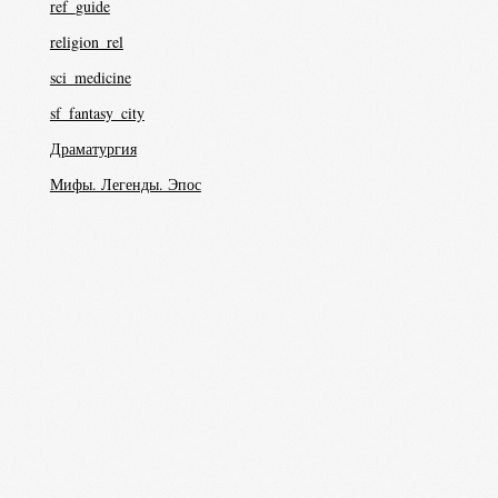
ref_guide
religion_rel
sci_medicine
sf_fantasy_city
Драматургия
Мифы. Легенды. Эпос