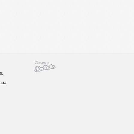
Сделано в
ия
итке