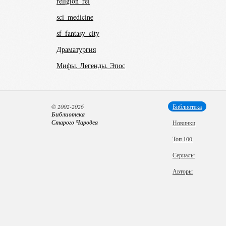
religion_rel
sci_medicine
sf_fantasy_city
Драматургия
Мифы. Легенды. Эпос
© 2002-2026
Библиотека
Библиотека
Старого Чародея
Новинки
Топ 100
Сериалы
Авторы