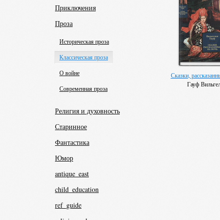
Приключения
Проза
Историческая проза
Классическая проза
О войне
Сказки, рассказанн
Гауф Вильге
Современная проза
Религия и духовность
Старинное
Фантастика
Юмор
antique_east
child_education
ref_guide