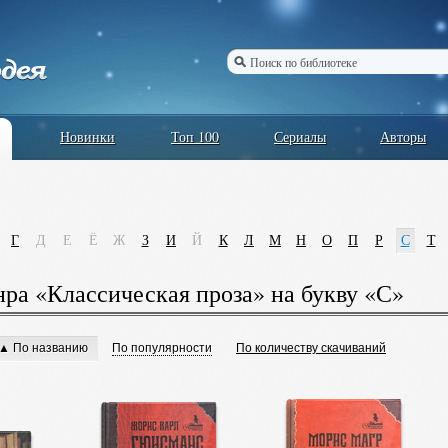
Новинки
Топ 100
Сериалы
Авторы
Г
Д
Е
Ё
Ж
З
И
Й
К
Л
М
Н
О
П
Р
С
Т
ра «Классическая проза» на букву «С»
▲ По названию
По популярности
По количеству скачиваний