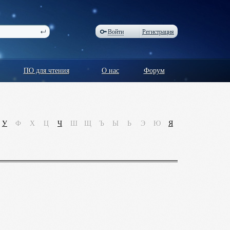
Войти
Регистрация
ПО для чтения
О нас
Форум
У
Ф
Х
Ц
Ч
Ш
Щ
Ъ
Ы
Ь
Э
Ю
Я