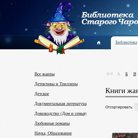
Библиотека
Все жанры
0-9
А
Б
В
Детективы и Триллеры
Книги жан
Детское
Документальная литература
Отсортировать:
Домоводство (Дом и семья)
Любовные романы
Наука, Образование