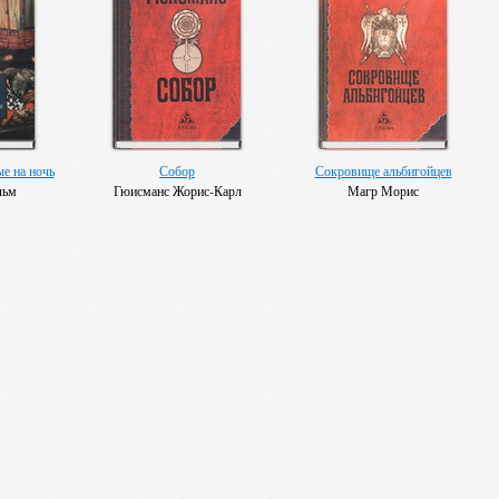
ые на ночь
Собор
Сокровище альбигойцев
льм
Гюисманс Жорис-Карл
Магр Морис