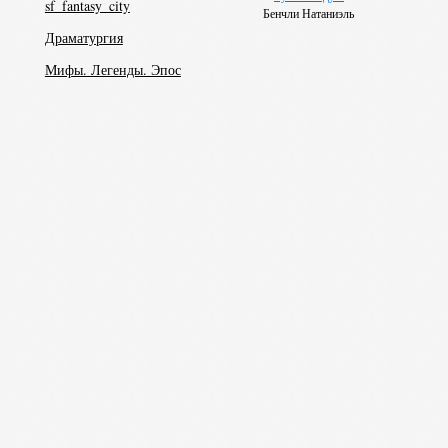
sf_fantasy_city
Бенчли Натаниэль
Драматургия
Мифы. Легенды. Эпос