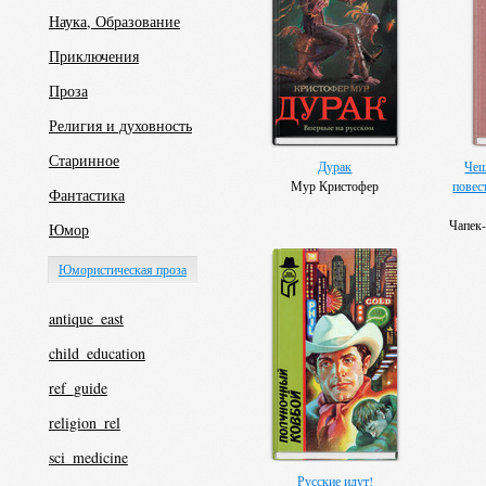
Наука, Образование
Приключения
Проза
Религия и духовность
Старинное
Дурак
Чеш
Мур Кристофер
повес
Фантастика
Чапек
Юмор
Яросла
Влад
Юмористическая проза
antique_east
child_education
ref_guide
religion_rel
sci_medicine
Русские идут!