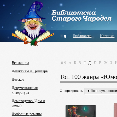
Библиотека
Новинки
Все жанры
0-9
А
Б
В
Г
Д
Е
Ё
Ж
З
Детективы и Триллеры
Топ 100 жанра «Юмо
Детское
Документальная
Отсортировать:
▼ По популярности
литература
Домоводство (Дом и
семья)
Любовные романы