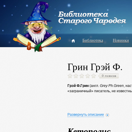
Библиотека
Новинки
Грин Грэй Ф.
0 голосов
Грэй Ф.Грин
(англ.
Grey Ph.Green
, на
«заграничный» писатель, не известны
Развернуть описание
Кетополис