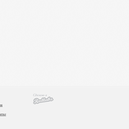
Сделано в
ия
итке