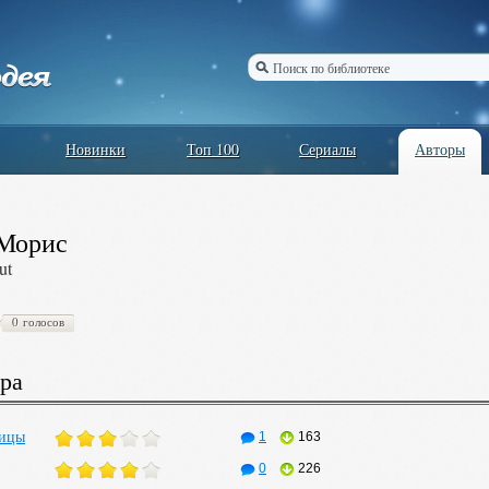
Новинки
Топ 100
Сериалы
Авторы
Морис
ut
0 голосов
ра
рицы
1
163
0
226