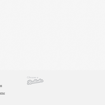
жами, положил начало серии романов: «Испанец» (1959),
хотел увидеть море», «Сердца живущих», «Зимние фрукты»),
Сделано в
ия
итке