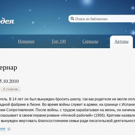
Новинки
Топ 100
Сериалы
Авторы
ернар
5.10.2010
0 голосов
ель. В 14 лет он был вынужден бросить школу, так как родители не могли опл
дной фабрике в Лионе. Во время войны служит в армии, на границе с Испани
нии Сопротивления. После войны, с трудом зарабатывая на жизнь, он начинае
ссказывает в своем первом романе «Ночной рабочий» (1956). Критики назв
 вынужден жертовать благосостоянием семьи ради писательской деятельности
радки», — писал Клавель в предисловии к второму изданию романа.
ние
н молодого писателя обратили внимание Эрве Базен и Арман Лану — их сове