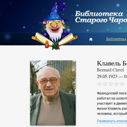
Библиотека
Клавель Б
Bernard Clavel
29.05.1923 — 0
Французский писат
работал на шокола
участвует в движе
жизни Клавель ра
человека, который
дней и ночей лихо
Развернуть описа
На дебютный рома