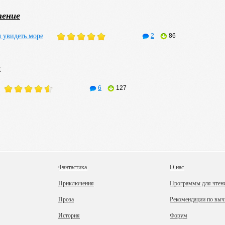
 «Ночной рабочий», насыщенный точными описаниями и типическими персона
» (1960), а также тетралогии «Великое терпение» («Дом других», «Тот, кто 
пение
2—1968 годах.
ады
л увидеть море
2
86
кая премия за роман «Плоды зимы».
ремия Парижа за сборник новелл «Шпион с зелёными глазами».
 Гонкуровской академии.
а
6
127
Фантастика
О нас
Приключения
Программы для чтен
Проза
Рекомендации по выч
История
Форум