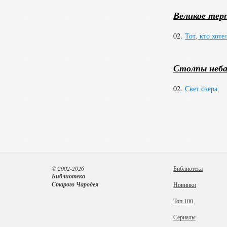
таланта Клавеля.
«Путешествие отца
Великое тер
написанной в 196
Признание и нагр
02.
Тот, кто хоте
1968 — Гонкуровс
1968 — Большая п
1971—1977 — член
Столпы неб
Википедия
02.
Свет озера
© 2002-2026
Библиотека
Библиотека
Старого Чародея
Новинки
Топ 100
Сериалы