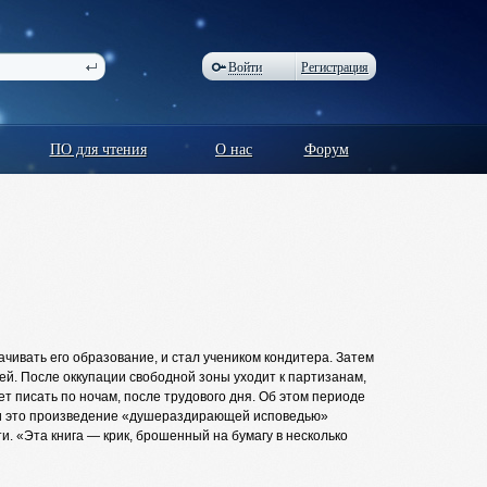
Войти
Регистрация
ПО для чтения
О нас
Форум
ачивать его образование, и стал учеником кондитера. Затем
ей. После оккупации свободной зоны уходит к партизанам,
т писать по ночам, после трудового дня. Об этом периоде
али это произведение «душераздирающей исповедью»
. «Эта книга — крик, брошенный на бумагу в несколько
ты сыграли значительную роль в развитии писательского