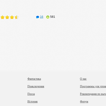
16
581
Фантастика
О нас
Приключения
Программы для чтен
Проза
Рекомендации по выч
История
Форум