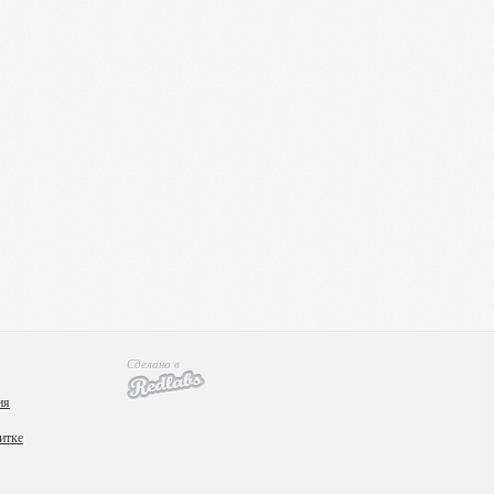
Сделано в
ия
итке