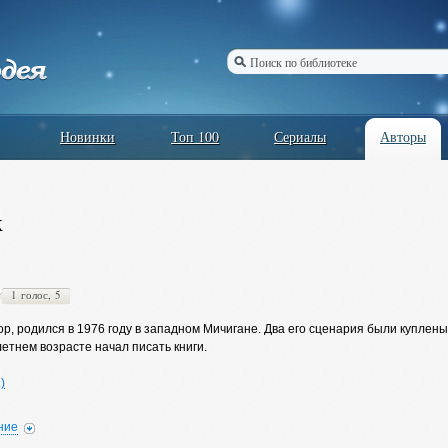
Новинки
Топ 100
Сериалы
Авторы
к
1 голос, 5
р, родился в 1976 году в западном Мичигане. Два его сценария были куплен
етнем возрасте начал писать книги.
)
ние