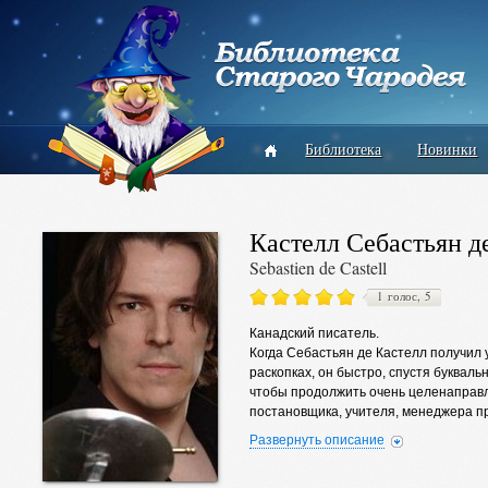
Библиотека
Новинки
Кастелл Себастьян д
Sebastien de Castell
1 голос, 5
Канадский писатель.
Когда Себастьян де Кастелл получил 
раскопках, он быстро, спустя букваль
чтобы продолжить очень целенаправл
постановщика, учителя, менеджера пр
дилетантизме заключается в том, что 
Развернуть описание
деятельности играет определенную ро
Себастьян является автором нашумев