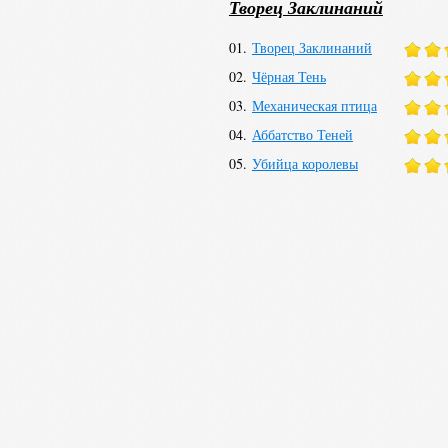
премии Goodreads Choice Award за лу
Творец Заклинаний
Писатель проживает в Ванкувере со 
01.
Творец Заклинаний
Сайт автора (англ.)
02.
Чёрная Тень
03.
Механическая птица
04.
Аббатство Теней
05.
Убийца королевы