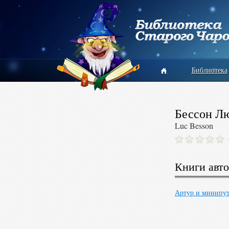
Библиотека
Бессон Л
Luc Besson
Книги авто
Артур и минипу