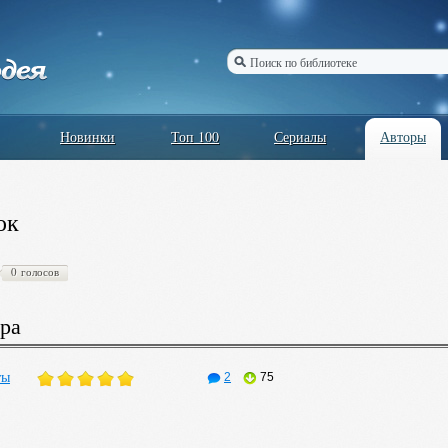
Новинки
Топ 100
Сериалы
Авторы
юк
0 голосов
ра
ты
2
75