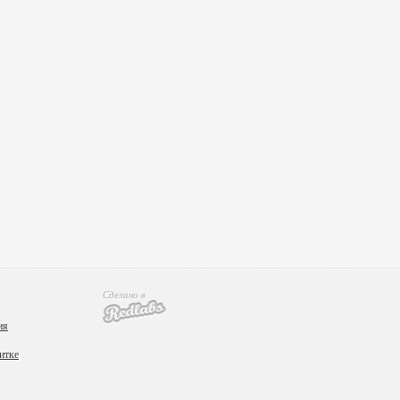
Сделано в
ия
итке