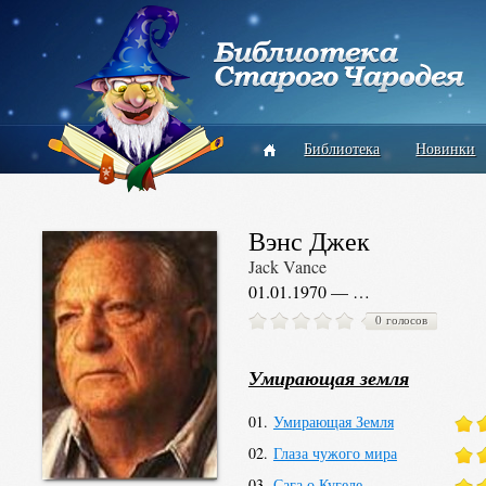
Библиотека
Новинки
Вэнс Джек
Jack Vance
01.01.1970 — …
0 голосов
Умирающая земля
01.
Умирающая Земля
02.
Глаза чужого мира
03.
Сага о Кугеле