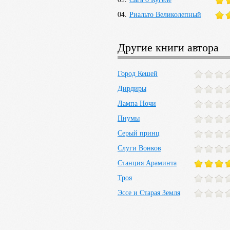
04.
Риальто Великолепный
Другие книги автора
Город Кешей
Дирдиры
Лампа Ночи
Пнумы
Серый принц
Слуги Вонков
Станция Араминта
Троя
Эссе и Старая Земля