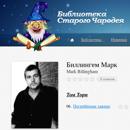
Библиотека
Новинки
Биллингем Марк
Mark Billingham
0 голосов
Том Торн
06.
Погребённые заживо