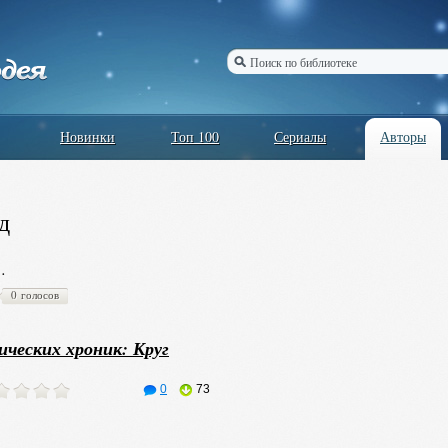
Новинки
Топ 100
Сериалы
Авторы
д
…
0 голосов
ических хроник: Круг
0
73