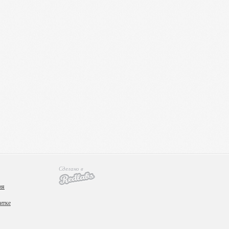
Сделано в
ия
итке