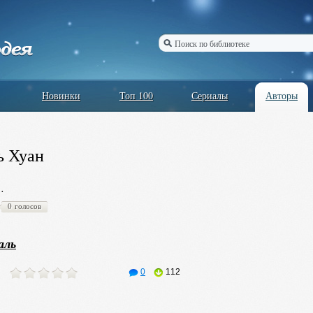
Новинки
Топ 100
Сериалы
Авторы
ь Хуан
…
0 голосов
аль
0
112