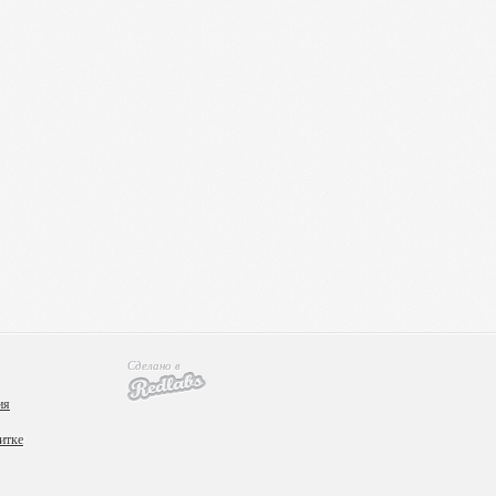
Сделано в
ия
итке