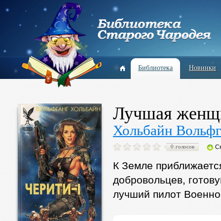
Библиотека
Новинки
Лучшая женщи
Хольбайн Вольфг
0 голосов
С
К Земле приближаетс
добровольцев, готову
лучший пилот Военно