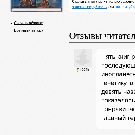
Скачать книгу
могут только зареги
зарегистрируйтесть
или
авторизуйт
Скачать обложку
Все книги автора
Отзывы читате
Пять книг 
последующ
Гость
инопланетн
генетику, а
девять наз
показалось
понравилас
главный г