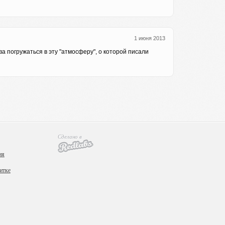
1 июня 2013
ва погружаться в эту "атмосферу", о которой писали
Сделано в
ия
итке