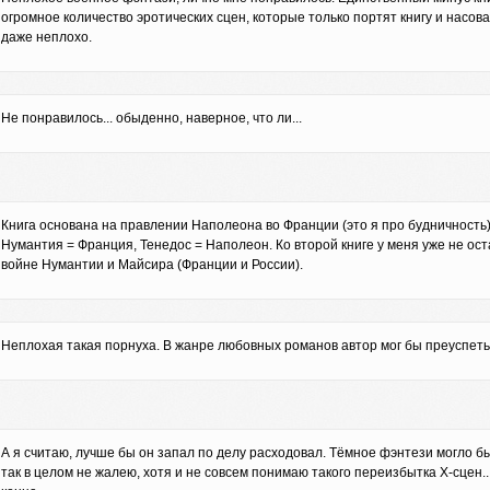
огромное количество эротических сцен, которые только портят книгу и насован
даже неплохо.
Не понравилось... обыденно, наверное, что ли...
Книга основана на правлении Наполеона во Франции (это я про будничность).
Нумантия = Франция, Тенедос = Наполеон. Ко второй книге у меня уже не ост
войне Нумантии и Майсира (Франции и России).
Неплохая такая порнуха. В жанре любовных романов автор мог бы преуспеть.
А я считаю, лучше бы он запал по делу расходовал. Тёмное фэнтези могло б
так в целом не жалею, хотя и не совсем понимаю такого переизбытка Х-сцен..