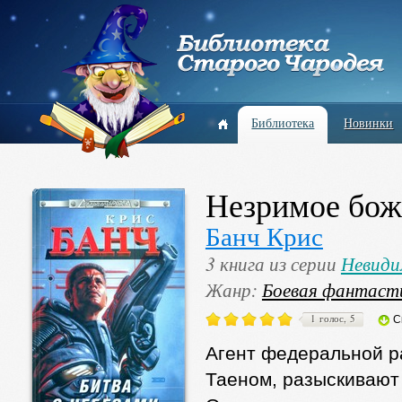
Библиотека
Новинки
Незримое бож
Банч Крис
3 книга из серии
Невиди
Жанр:
Боевая фантаст
1 голос, 5
С
Агент федеральной р
Таеном, разыскивают