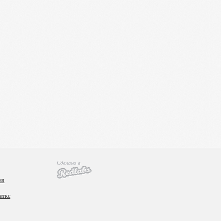
Сделано в
ия
итке