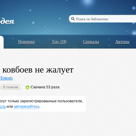
Новинки
Топ 100
Сериалы
Авторы
 ковбоев не жалует
 Ирвин
0 голосов
Скачана 53 раза
огут только зарегистрированные пользователи,
сть
или
авторизуйтесь
.