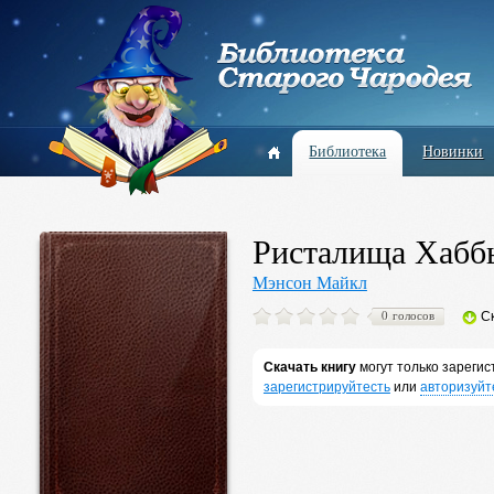
Библиотека
Новинки
Ристалища Хабб
Мэнсон Майкл
0 голосов
С
Скачать книгу
могут только зареги
зарегистрируйтесть
или
авторизуйт