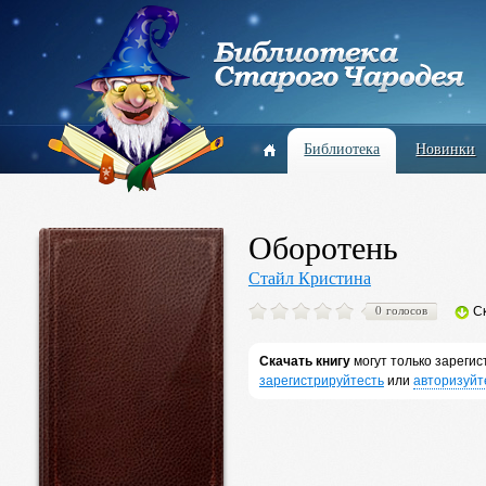
Библиотека
Новинки
Оборотень
Стайл Кристина
0 голосов
С
Скачать книгу
могут только зареги
зарегистрируйтесть
или
авторизуйт