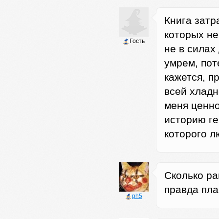
Книга затр
которых не
Гость
не в силах
умрем, пот
кажется, п
всей хладн
меня ценно
историю ге
которого л
Сколько р
правда пла
ph5