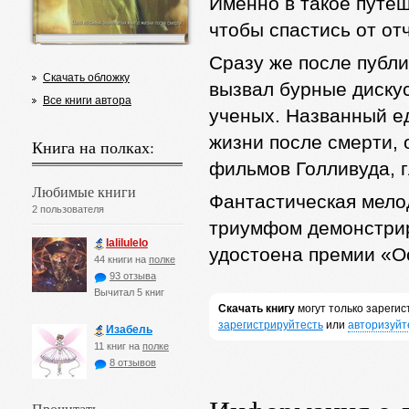
Именно в такое путеш
чтобы спастись от от
Сразу же после публи
Скачать обложку
вызвал бурные дискус
Все книги автора
ученых. Названный е
жизни после смерти, 
Книга на полках:
фильмов Голливуда, г
Любимые книги
Фантастическая мело
2 пользователя
триумфом демонстрир
lalilulelo
удостоена премии «О
44 книги на
полке
93 отзыва
Вычитал 5 книг
Скачать книгу
могут только зареги
зарегистрируйтесть
или
авторизуйт
Изабель
11 книг на
полке
8 отзывов
Прочитать