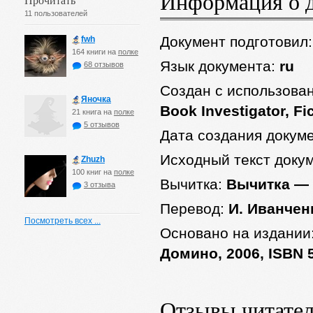
Информация о 
11 пользователей
Документ подготовил
fwh
164 книги на
полке
Язык документа:
ru
68 отзывов
Создан с использова
Яночка
Book Investigator, Fi
21 книга на
полке
5 отзывов
Дата создания докум
Исходный текст доку
Zhuzh
100 книг на
полке
Вычитка:
Вычитка —
3 отзыва
Перевод:
И. Иванчен
Посмотреть всех ...
Основано на издании
Домино, 2006, ISBN 
Отзывы читате