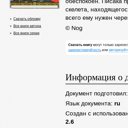
обеспокоен. Писака п
скелета, находящегос
всего ему нужен череп
Скачать обложку
Все книги автора
© Nog
Все книги серии
Скачать книгу
могут только зареги
зарегистрируйтесть
или
авторизуйт
Информация о 
Документ подготовил
Язык документа:
ru
Создан с использова
2.6