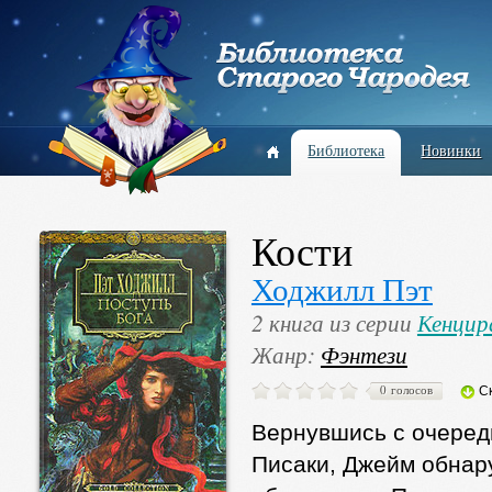
Библиотека
Новинки
Кости
Ходжилл Пэт
2 книга из серии
Кенци
Жанр:
Фэнтези
0 голосов
С
Вернувшись с очередн
Писаки, Джейм обнару