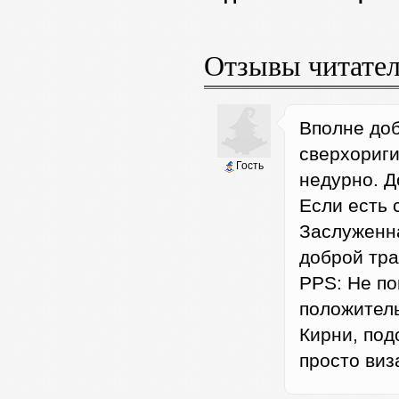
Отзывы читате
Вполне доб
сверхориги
Гость
недурно. Д
Если есть 
Заслуженна
доброй тра
PPS: Не по
положитель
Кирни, под
просто виз