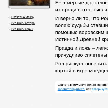
Бессмертие досталось
их среди сотен тысяч
Скачать обложку
И верно ли то, что Р
Все книги автора
волею судьбы ставши
Все книги серии
помощью воровским ш
Истинной Древней кр
Правда и ложь – легк
причудливо сплетены
Рол рискует поверить
картой в игре могущ
Скачать книгу
могут только зареги
зарегистрируйтесть
или
авторизуйт