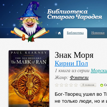
Библиотека
Новинки
Знак Моря
Кирни Пол
1 книга из серии
Морски
Жанр:
Фэнтези
0 голосов
С
Бог-Творец ушел во Т
не только люди, но и 