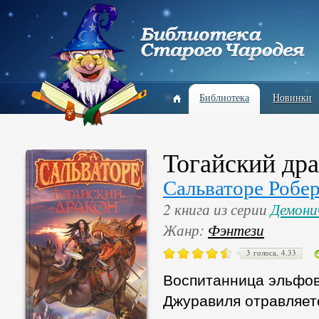
Библиотека
Новинки
Тогайский др
Сальваторе Робе
2 книга из серии
Демони
Жанр:
Фэнтези
3 голоса, 4.33
Воспитанница эльфов
Джуравиля отравляетс