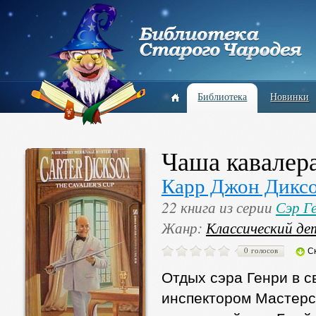
Библиотека
Новинки
Чаша кавалер
Карр Джон Дикс
22 книга из серии
Сэр Г
Жанр:
Классический де
0 голосов
С
Отдых сэра Генри в 
инспектором Мастерс