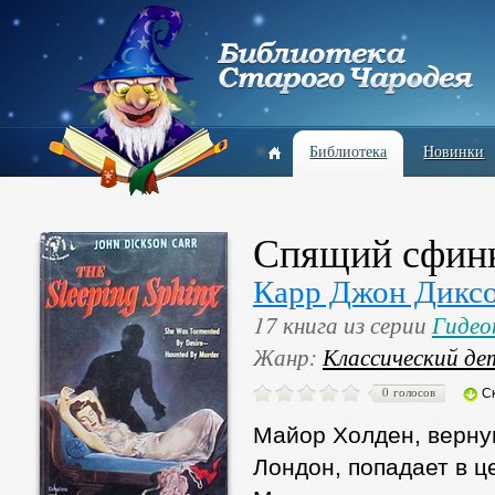
Библиотека
Новинки
Спящий сфин
Карр Джон Дикс
17 книга из серии
Гидео
Жанр:
Классический де
0 голосов
С
Майор Холден, верну
Лондон, попадает в ц