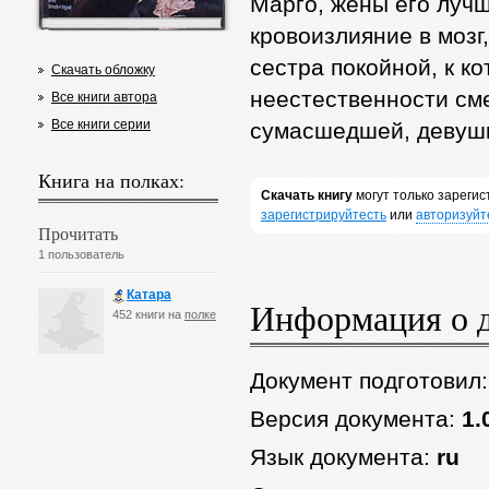
Марго, жены его лучш
кровоизлияние в мозг
сестра покойной, к к
Скачать обложку
неестественности сме
Все книги автора
Все книги серии
сумасшедшей, девушк
Книга на полках:
Скачать книгу
могут только зареги
зарегистрируйтесть
или
авторизуйт
Прочитать
1 пользователь
Катара
Информация о 
452 книги на
полке
Документ подготовил
Версия документа:
1.
Язык документа:
ru