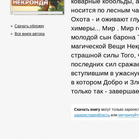
коварные кобольды, а
носится по лесным ч
Охота - и оживают гл
Скачать обложку
химеры... Мир . Мир 
Все книги автора
молодой сын барона 
магической Вещи Не
страшной силы Того, 
последних сил сражае
вступившим в ужасную
в котором Добро и Зл
только так - завершае
Скачать книгу
могут только зареги
зарегистрируйтесть
или
авторизуйт