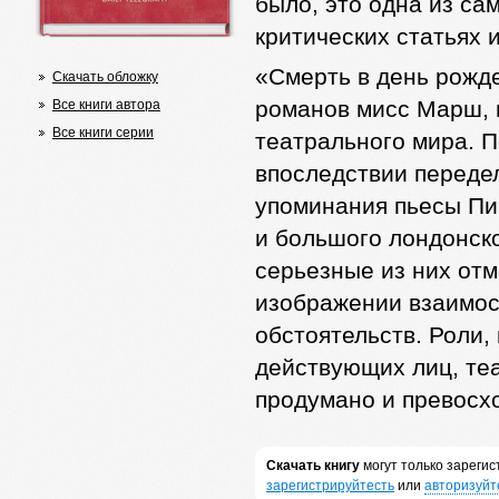
было, это одна из са
критических статьях и
«Смерть в день рожд
Скачать обложку
романов мисс Марш, и
Все книги автора
Все книги серии
театрального мира. 
впоследствии передел
упоминания пьесы Пи
и большого лондонск
серьезные из них отм
изображении взаимос
обстоятельств. Роли,
действующих лиц, те
продумано и превосх
Скачать книгу
могут только зареги
зарегистрируйтесть
или
авторизуйт