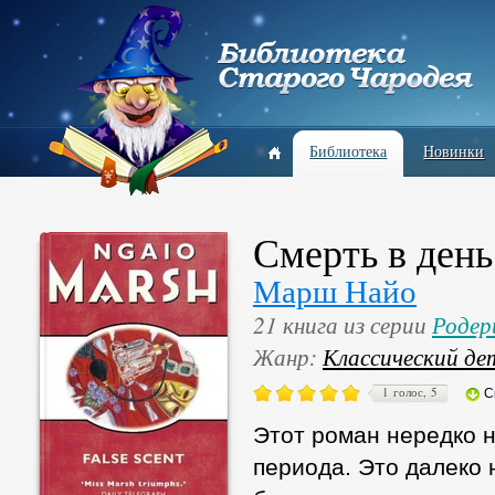
Библиотека
Новинки
Смерть в ден
Марш Найо
21 книга из серии
Родер
Жанр:
Классический де
1 голос, 5
С
Этот роман нередко 
периода. Это далеко 