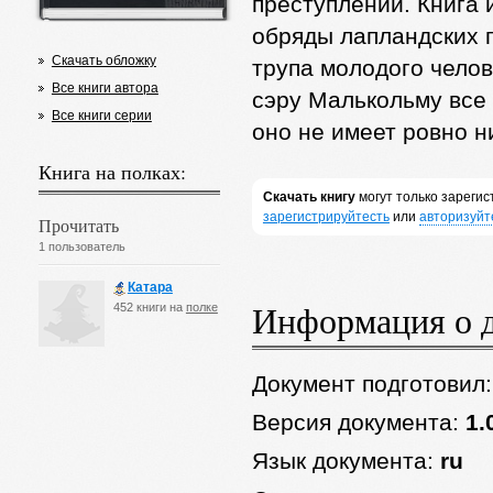
преступлении. Книга 
обряды лапландских 
Скачать обложку
трупа молодого челов
Все книги автора
сэру Малькольму все 
Все книги серии
оно не имеет ровно н
Книга на полках:
Скачать книгу
могут только зареги
зарегистрируйтесть
или
авторизуйт
Прочитать
1 пользователь
Катара
Информация о 
452 книги на
полке
Документ подготовил
Версия документа:
1.
Язык документа:
ru