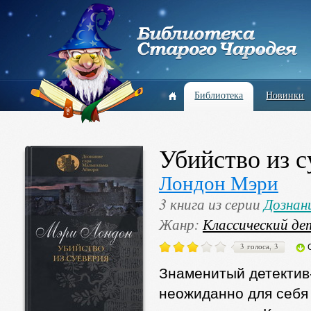
Библиотека
Новинки
Убийство из с
Лондон Мэри
3 книга из серии
Дознан
Жанр:
Классический де
3 голоса, 3
Знаменитый детектив
неожиданно для себя