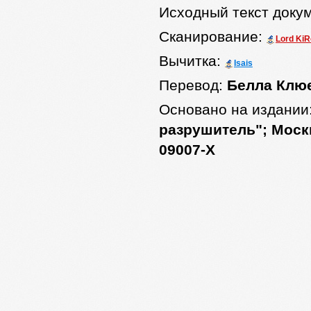
Исходный текст доку
Сканирование:
Lord Ki
Вычитка:
Isais
Перевод:
Белла Клю
Основано на издании
разрушитель"; Москв
09007-Х