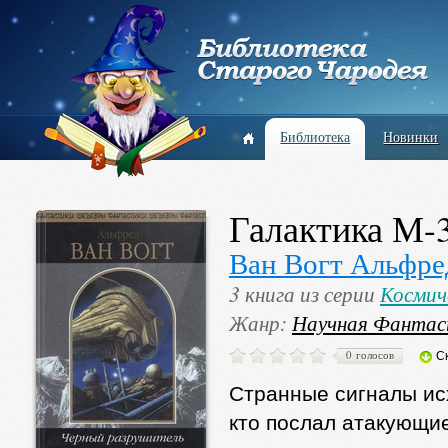
Библиотека
Новинки
Галактика М-
Ван Вогт Альфре
3 книга из серии
Космич
Жанр:
Научная Фантас
0 голосов
С
Странные сигналы ис
кто послал атакующие