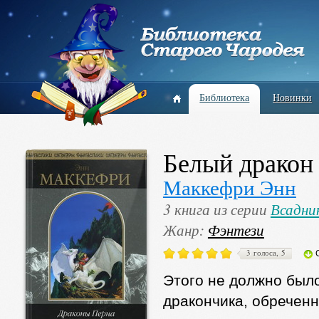
Библиотека
Новинки
Белый дракон
Маккефри Энн
3 книга из серии
Всадни
Жанр:
Фэнтези
3 голоса, 5
Этого не должно было
дракончика, обреченн