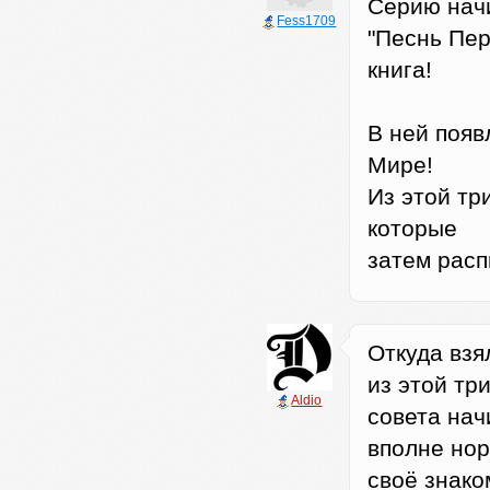
Серию начи
Fess1709
"Песнь Пер
книга!
В ней появ
Мире!
Из этой тр
которые
затем расп
Откуда взя
из этой тр
Aldio
совета нач
вполне нор
своё знако