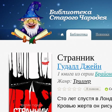
Библиотека
Новинки
Странник
Гудалл Джейн
1 книга из серии
Брайон
Жанр:
Триллер
0 голосов
С
Сто лет спустя в Лон
Кровью жертв он рису