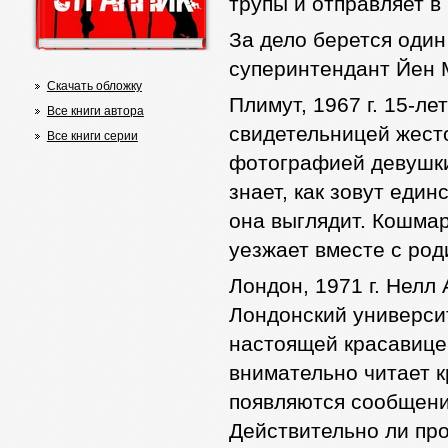
трупы и отправляет в
За дело берется один
суперинтендант Йен
Скачать обложку
Плимут, 1967 г.
15-ле
Все книги автора
свидетельницей жесто
Все книги серии
фотографией девушки 
знает, как зовут еди
она выглядит. Кошмар
уезжает вместе с ро
Лондон, 1971 г
. Нелл
Лондонский университ
настоящей красавицей
внимательно читает к
появляются сообщени
Действительно ли пр