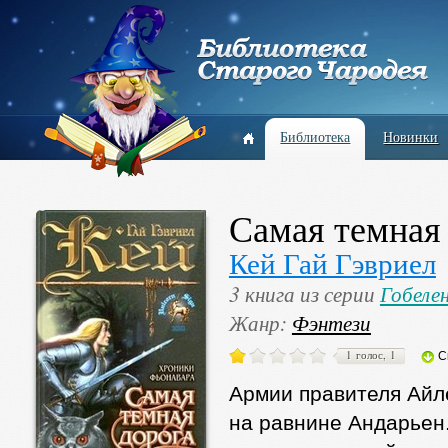
Библиотека
Новинки
Самая темная
Кей Гай Гэвриел
3 книга из серии
Гобеле
Жанр:
Фэнтези
1 голос, 1
С
Армии правителя Айле
на равнине Андарьен.