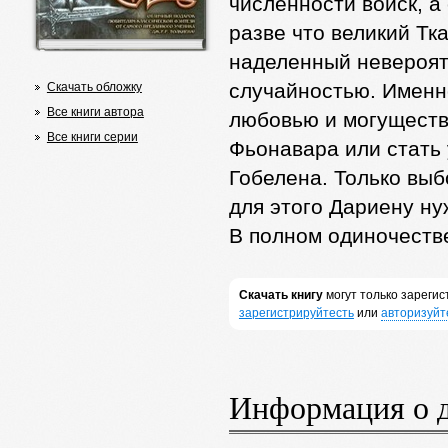
численности войск, а
разве что великий Тк
наделенный невероятн
случайностью. Именн
Скачать обложку
Все книги автора
любовью и могуществ
Все книги серии
Фьонавара или стать 
Гобелена. Только вы
для этого Дариену ну
В полном одиночест
Скачать книгу
могут только зареги
зарегистрируйтесть
или
авторизуйт
Информация о 