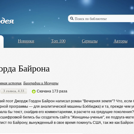
Новинки
Топ 100
Сериалы
Авторы
орда Байрона
вная история
,
Биографии и Мемуары
3 голоса, 4.33
Скачана 173 раза
кий поэт Джордж Гордон Байрон написал роман "Вечерняя земля"? Что, если б
рной программы — для аналитической машины Бэббиджа) и та, прежде чем у
ла бы текст, снабдив его комментариями, в расчете на грядущие поколения?
расшифровкой бились бы создатель сайта "Женщины-ученые", ее подруга-мат
лист по Байрону, вынужденный в свое время покинуть США, так же как Байро