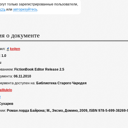
огут только зарегистрированные пользователи,
сть
или
авторизуйтесь
.
я о документе
вил:
kejten
:
1.0
u
ованием:
FictionBook Editor Release 2.5
кумента:
06.11.2010
окумента доступен на:
Библиотека Старого Чародея
lalilulelo
0
Сухарев
нии:
Роман лорда Байрона; М., Эксмо, Домино, 2009, ISBN 978-5-699-3826