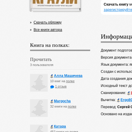
Скачать книгу
м
зарегистрируйте
Скачать обложку
Все книги автора
Информаци
Книга на полках:
Документ подгото
Версия документа
Прочитать
Язык документа:
r
3 пользователя
Создан с использ
Алла Машичева
Дата создания до
10 книг на
полке
Исходный текст д
1 отзыв
Сканирование:
Вычитка:
Ergo8
Margocha
32 книги на
полке
Перевод:
Сергей 
Основано на изда
Катара
452 книги на
полке