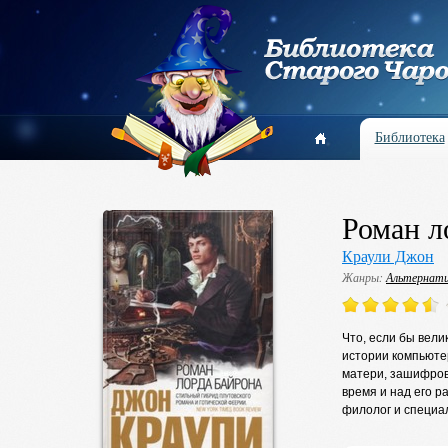
Библиотека
Роман л
Краули Джон
Жанры:
Альтернати
Что, если бы вели
истории компьюте
матери, зашифрова
время и над его 
филолог и специа