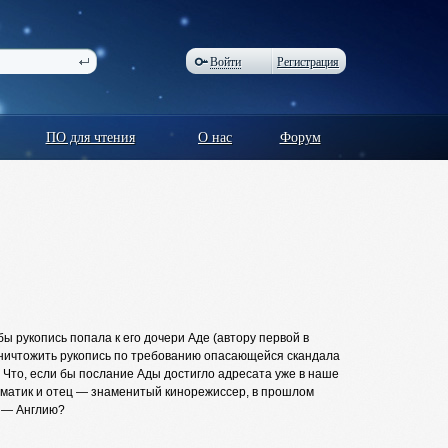
Войти
Регистрация
ПО для чтения
О нас
Форум
ы рукопись попала к его дочери Аде (автору первой в
ничтожить рукопись по требованию опасающейся скандала
 Что, если бы послание Ады достигло адресата уже в наше
ематик и отец — знаменитый кинорежиссер, в прошлом
н — Англию?