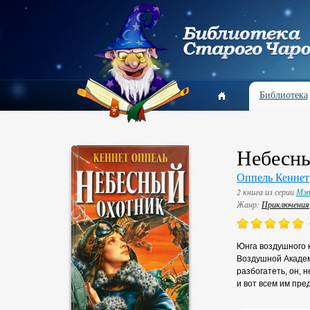
Библиотека
Небесны
Оппель Кеннет
2 книга из серии
Мэт
Жанр:
Приключения
Юнга воздушного к
Воздушной Академи
разбогатеть, он, 
и вот всем им пре