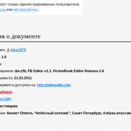
огут только зарегистрированные пользователи,
сть
или
авторизуйтесь
.
я о документе
вил:
Alex1979
:
1.0
u
ованием:
doc2fb, FB Editor v2.3, FictionBook Editor Release 2.6
кумента:
21.03.2011
окумента доступен на:
http://oldmaglib.com
lalilulelo
m (UR)
астовцева
нии:
Кеннет Оппель "Небесный охотник"; Санкт-Петербург, Азбука-классика,