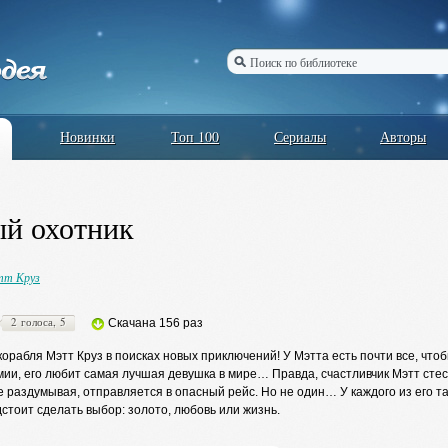
Новинки
Топ 100
Сериалы
Авторы
й охотник
т Круз
2 голоса, 5
Скачана 156 раз
орабля Мэтт Круз в поисках новых приключений! У Мэтта есть почти все, чт
и, его любит самая лучшая девушка в мире… Правда, счастливчик Мэтт стесн
не раздумывая, отправляется в опасный рейс. Но не один… У каждого из его т
дстоит сделать выбор: золото, любовь или жизнь.