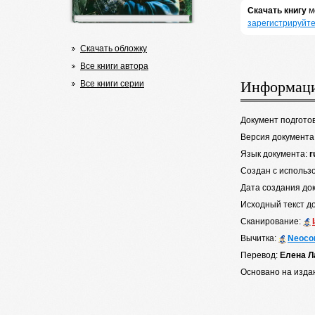
Скачать книгу
м
зарегистрируйте
Скачать обложку
Все книги автора
Информаци
Все книги серии
Документ подгото
Версия документа
Язык документа:
r
Создан с использ
Дата создания до
Исходный текст д
Сканирование:
Вычитка:
Neoco
Перевод:
Елена Л
Основано на изда