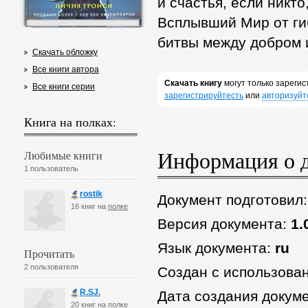
и счастья, если никт
Всплывший Мир от ги
битвы между добром 
Скачать обложку
Все книги автора
Скачать книгу
могут только зареги
Все книги серии
зарегистрируйтесть
или
авторизуйт
Книга на полках:
Информация о 
Любимые книги
1 пользователь
rostik
Документ подготовил
16 книг на
полке
Версия документа:
1.
Язык документа:
ru
Прочитать
2 пользователя
Создан с использова
R.SJ.
Дата создания докум
20 книг на
полке