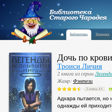
Библиотека
Новинки
Дочь по кров
Троиси Личия
2 книга из серии
Легенд
Жанр:
Фэнтези
2 голоса, 4.5
Адхара пытается, но 
однажды ей приходитс