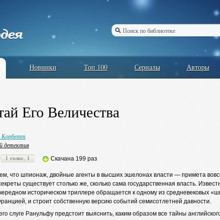
Новинки
Топ 100
Сериалы
Авторы
тай Его Величества
 Корбетт
й детектив
1 голос, 1
Скачана 199 раз
ем, что шпионаж, двойные агенты в высших эшелонах власти — примета вовсе
екреты существует столько же, сколько сама государственная власть. Изве
очередном историческом триллере обращается к одному из средневековых «ш
Францией, и строит собственную версию событий семисотлетней давности.
го слуге Ранульфу предстоит выяснить, каким образом все тайны английског