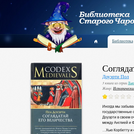
Библиотека
Согляда
Доуэрти Пол
3 книга из серии
Хью
Жанр:
Исторически
Иногда мы забыва
государственные с
Доуэрти в своем 
между Англией и 
…Хью Корбетту и е