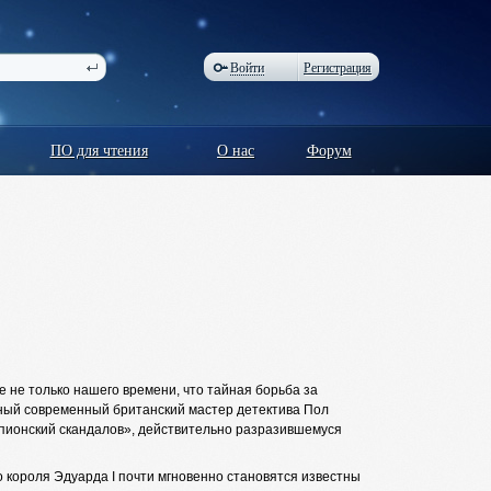
Войти
Регистрация
ПО для чтения
О нас
Форум
 не только нашего времени, что тайная борьба за
стный современный британский мастер детектива Пол
пионский скандалов», действительно разразившемуся
о короля Эдуарда I почти мгновенно становятся известны