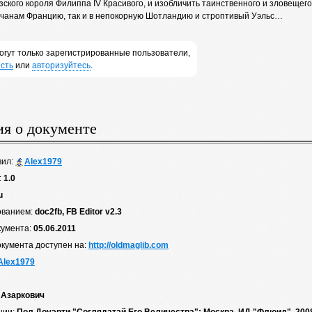
ского короля Филиппа IV Красивого, и изобличить таинственного и зловещего 
чанам Францию, так и в непокорную Шотландию и строптивый Уэльс…
огут только зарегистрированные пользователи,
сть
или
авторизуйтесь
.
я о документе
вил:
Alex1979
:
1.0
u
ованием:
doc2fb, FB Editor v2.3
кумента:
05.06.2011
окумента доступен на:
http://oldmaglib.com
Alex1979
 Азаркович