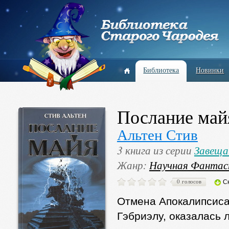
Библиотека
Новинки
Послание май
Альтен Стив
3 книга из серии
Завеща
Жанр:
Научная Фантас
0 голосов
С
Отмена Апокалипсиса 
Гэбриэлу, оказалась 