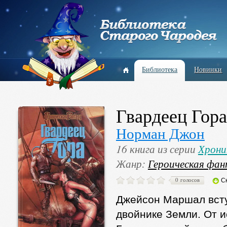
Библиотека
Новинки
Гвардеец Гора
Норман Джон
16 книга из серии
Хрони
Жанр:
Героическая фа
0 голосов
С
Джейсон Маршал всту
двойнике Земли. От и