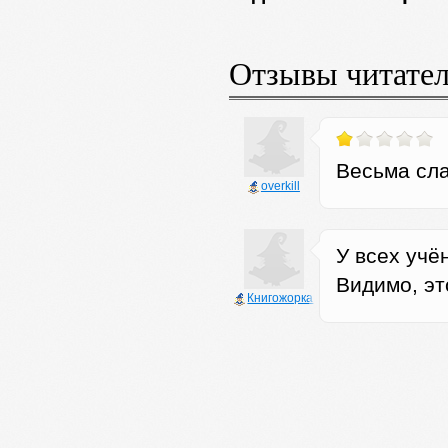
Отзывы читате
Весьма сл
оverkill
У всех учё
Видимо, эт
Книгожорка