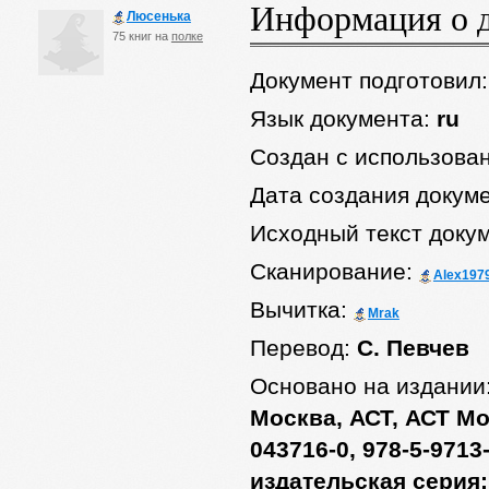
Информация о 
Люсенька
75 книг на
полке
Документ подготовил
Язык документа:
ru
Создан с использова
Дата создания докум
Исходный текст доку
Сканирование:
Alex197
Вычитка:
Mrak
Перевод:
С. Певчев
Основано на издании
Москва, АСТ, АСТ Мос
043716-0, 978-5-9713-
издательская серия