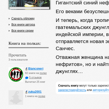
Гигантский синий не
Его веками безуспеш
Скачать обложку
И теперь, когда троп
Все книги автора
гватемальских джунг
Все книги серии
индейской империи, 
отправляется новая 
Книга на полках:
Санчес.
Прочитать
Отважная женщина на
3 пользователя
нефритов», но и найт
Bianconeri
джунглях…
82 книги на
полке
5 отзывов
Вычитал 25 книг
Скачать книгу
могут только зареги
зарегистрируйтесть
или
авторизуйт
zuka2001
1 книга на
полке